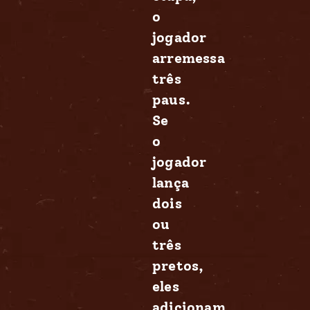
o
jogador
arremessa
três
paus.
Se
o
jogador
lança
dois
ou
três
pretos,
eles
adicionam