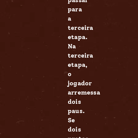
passar
para
a
terceira
etapa.
Na
terceira
etapa,
o
jogador
arremessa
dois
paus.
Se
dois