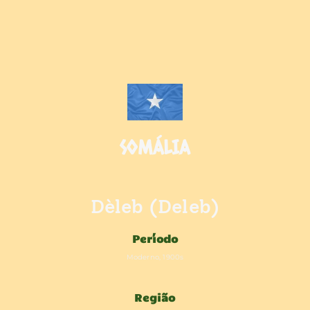
SOMÁLIA
Dèleb (Deleb)
Período
Moderno, 1900s
Região