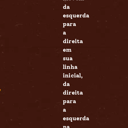
da
esquerda
para
a
direita
em
sua
linha
inicial,
da
direita
para
a
esquerda
na