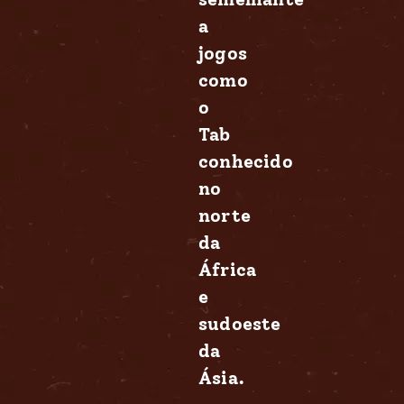
a
jogos
como
o
Tab
conhecido
no
norte
da
África
e
sudoeste
da
Ásia.