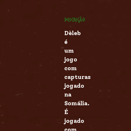
Descrição
Dèleb
é
um
jogo
com
capturas
jogado
na
Somália.
É
jogado
com