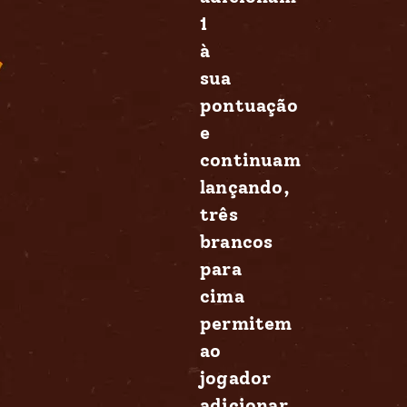
1
à
sua
pontuação
e
continuam
lançando,
três
brancos
para
cima
permitem
ao
jogador
adicionar