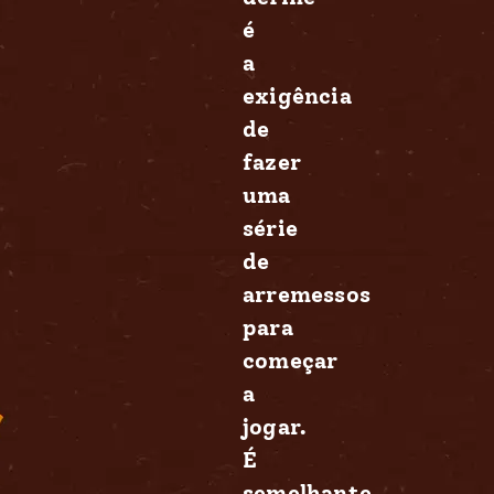
é
a
exigência
de
fazer
uma
série
de
arremessos
para
começar
a
jogar.
É
semelhante