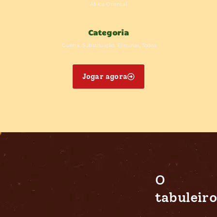
África
Oriental
Categoria
Guerra, Substituição, Eliminar, Todos
Jogar agora
O
tabuleiro