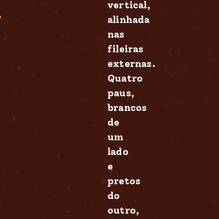
vertical,
alinhada
nas
fileiras
externas.
Quatro
paus,
brancos
de
um
lado
e
pretos
do
outro,