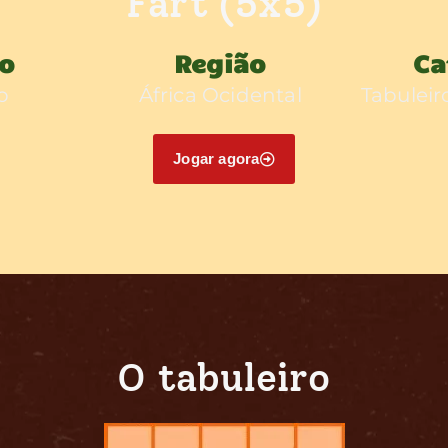
Fart (5x5)
do
Região
Ca
o
África Ocidental
Tabuleir
Jogar agora
O tabuleiro