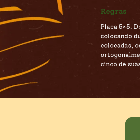
Regras
Placa 5×5. D
colocando du
colocadas, o
ortogonalmen
cinco de sua