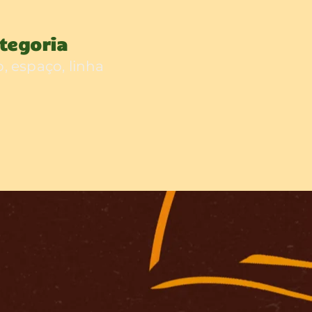
tegoria
o, espaço, linha