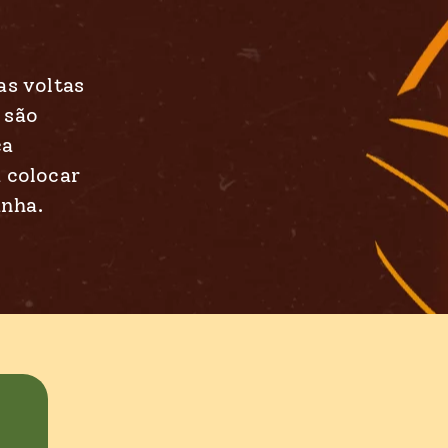
as voltas
 são
ça
 colocar
anha.