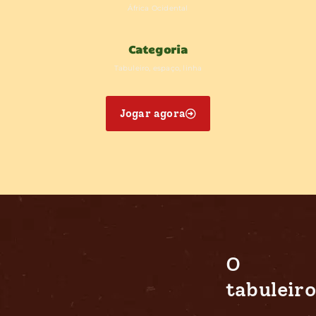
África Ocidental
Categoria
Tabuleiro, espaço, linha
Jogar agora
O
tabuleiro