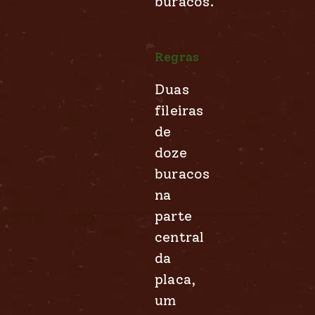
buracos.
Regras
Duas
fileiras
de
doze
buracos
na
parte
central
da
placa,
um