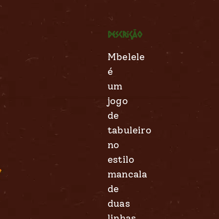
Descrição
Mbelele
é
um
jogo
de
tabuleiro
no
estilo
mancala
de
duas
linhas