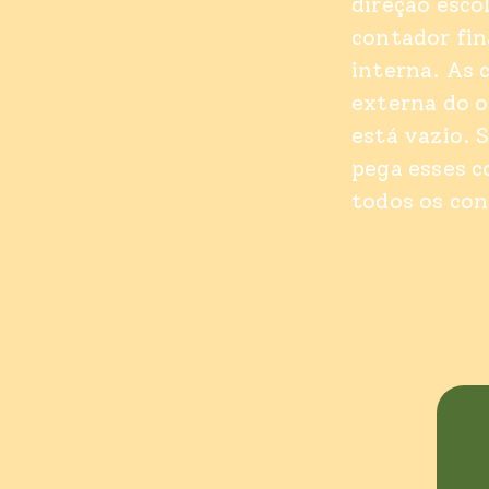
direção esco
contador fin
interna. As 
externa do o
está vazio. 
pega esses c
todos os con