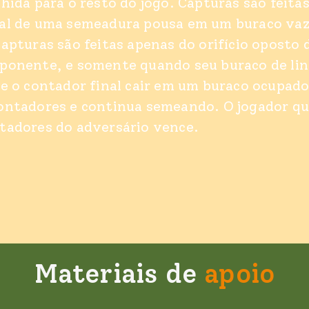
lhida para o resto do jogo. Capturas são feita
al de uma semeadura pousa em um buraco vaz
capturas são feitas apenas do orifício oposto 
ponente, e somente quando seu buraco de lin
Se o contador final cair em um buraco ocupado
ontadores e continua semeando. O jogador qu
tadores do adversário vence.
Materiais de
apoio