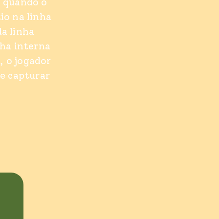
s quando o
io na linha
da linha
ha interna
, o jogador
e capturar