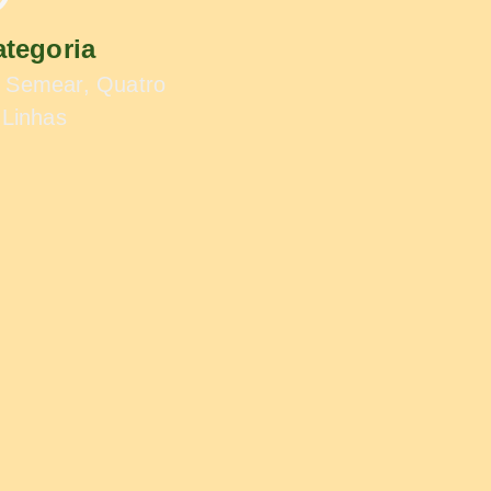
ategoria
, Semear, Quatro
Linhas