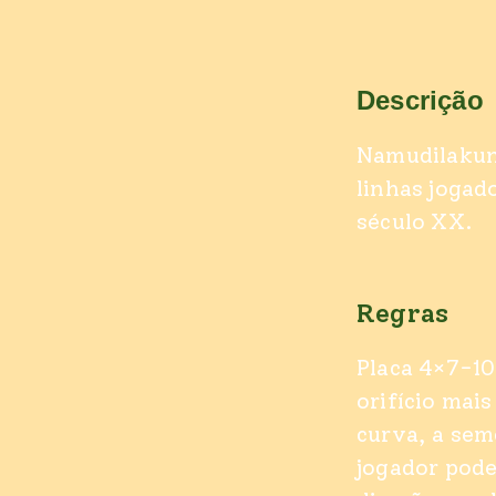
Descrição
Namudilakunz
linhas jogado
século XX.
Regras
Placa 4×7-10
orifício mai
curva, a sem
jogador pode