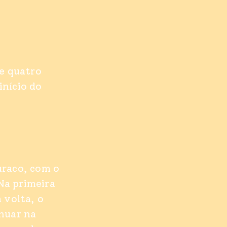
e quatro
início do
uraco, com o
Na primeira
 volta, o
nuar na