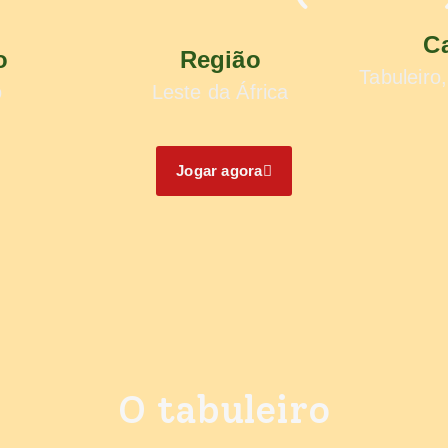
C
o
Região
Tabuleiro
o
Leste da África
Jogar agora
O tabuleiro