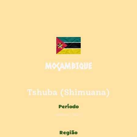
MOÇAMBIQUE
Tshuba (Shimuana)
Período
Moderno, 1900s
Região