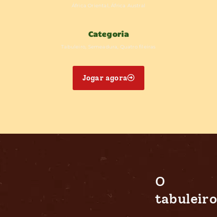
África Oriental, África Austral
Categoria
Tabuleiro,
Semeadura, Quatro fileiras
Jogar agora
O
tabuleiro