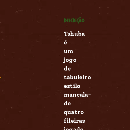
Descrição
Tshuba
é
um
jogo
de
tabuleiro
estilo
mancala-
de
quatro
fileiras
jogado