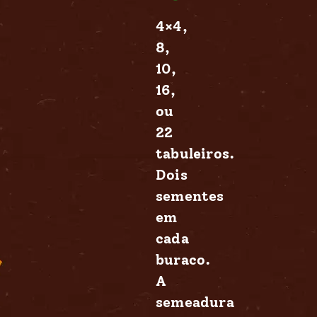
4×4,
8,
10,
16,
ou
22
tabuleiros.
Dois
sementes
em
cada
buraco.
A
semeadura