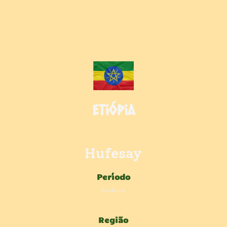
Etiópia
Hufesay
Período
Moderno
Região