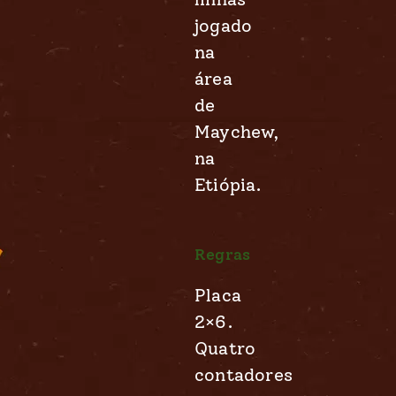
jogado
na
área
de
Maychew,
na
Etiópia.
Regras
Placa
2×6.
Quatro
contadores