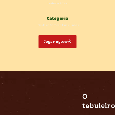
Leste da África
Categoria
Tabuleiro, Semear, Duas Linhas
Jogar agora
O
tabuleiro