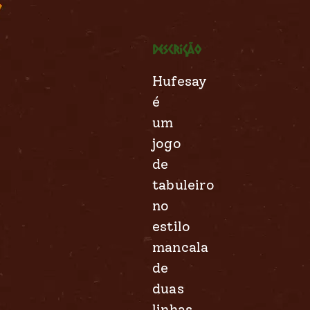
Descrição
Hufesay
é
um
jogo
de
tabuleiro
no
estilo
mancala
de
duas
linhas