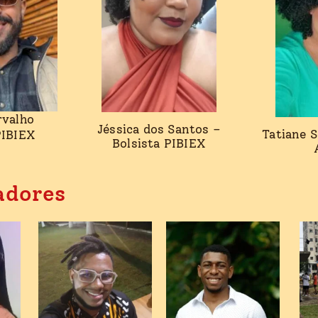
rvalho
Jéssica dos Santos –
Tatiane S
PIBIEX
Bolsista PIBIEX
adores