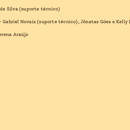
le Silva (suporte técnico)
–
Gabriel Novais (suporte técnico),
Jônatas Góes e Kelly
erena Araújo
Copyright © 2026 Ondjango Asili
Youtub
Ins
djangoAsili