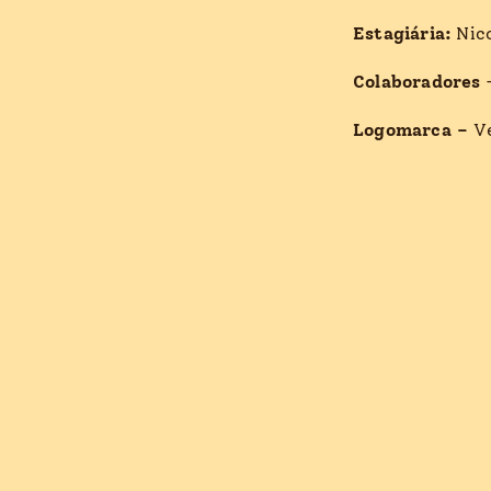
Estagiária:
Nico
Colaboradores
Logomarca –
V
On