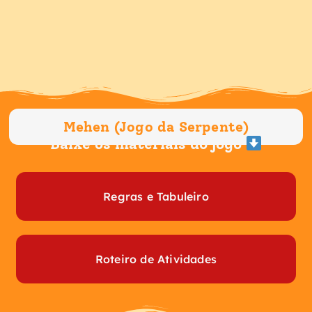
Ir
para
o
conteúdo
Mehen (Jogo da Serpente)
Baixe os materiais do jogo
Regras e Tabuleiro
Roteiro de Atividades