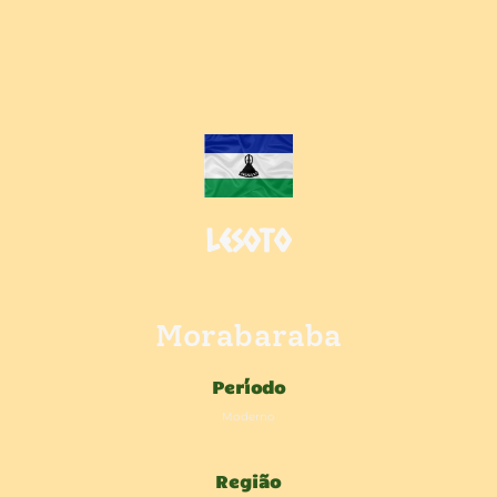
Lesoto
Morabaraba
Período
Moderno
Região