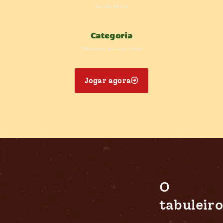
Sul da África
Categoria
Tabuleiro, espaço, linha
Jogar agora
O
tabuleiro