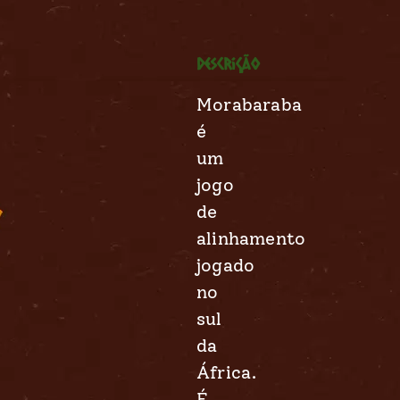
Descrição
Morabaraba
é
um
jogo
de
alinhamento
jogado
no
sul
da
África.
É