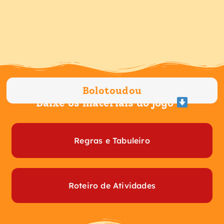
Ir
para
o
conteúdo
Bolotoudou
Baixe os materiais do jogo
Regras e Tabuleiro
Roteiro de Atividades