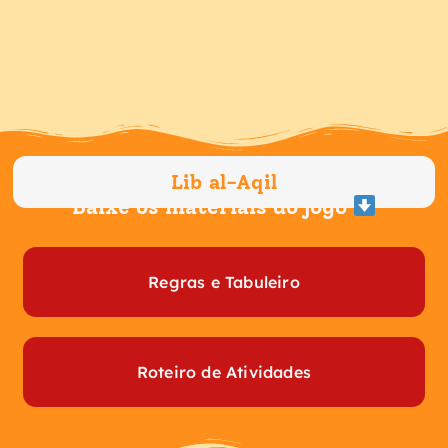
Ir
para
o
conteúdo
Lib al-Aqil
Baixe os materiais do jogo
Regras e Tabuleiro
Roteiro de Atividades